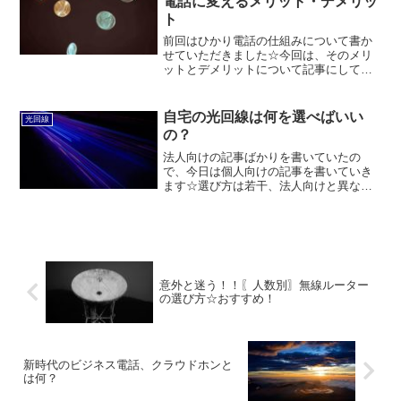
電話に変えるメリット・デメリッ
ト
前回はひかり電話の仕組みについて書か
せていただきました☆今回は、そのメリ
ットとデメリットについて記事にしてい
きたいと思います！
自宅の光回線は何を選べばいい
光回線
の？
法人向けの記事ばかりを書いていたの
で、今日は個人向けの記事を書いていき
ます☆選び方は若干、法人向けと異なり
ますが正直悩む必要あるのかな？という
くらい自分の中では1択です・・・
意外と迷う！！〖人数別〗無線ルーター
の選び方☆おすすめ！
新時代のビジネス電話、クラウドホンと
は何？