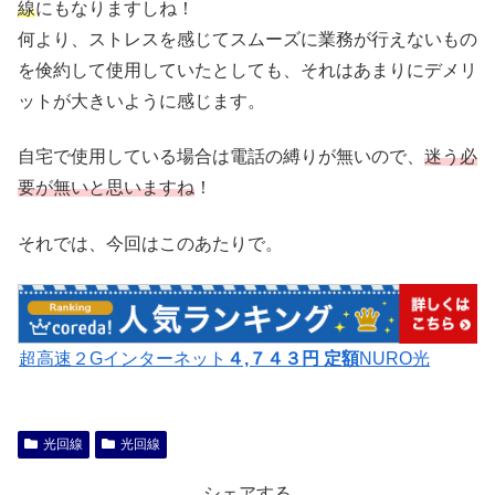
線
にもなりますしね！
何より、ストレスを感じてスムーズに業務が行えないもの
を倹約して使用していたとしても、それはあまりにデメリ
ットが大きいように感じます。
自宅で使用している場合は電話の縛りが無いので、
迷う必
要が無いと思いますね
！
それでは、今回はこのあたりで。
超高速２Gインターネット
４,７４３円 定額
NURO光
光回線
光回線
シェアする