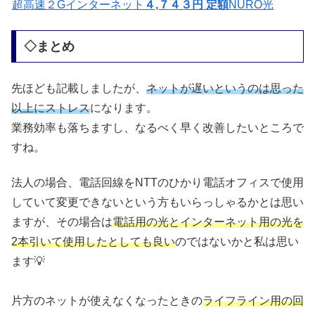
超高速２Gインターネット
４,７４３円 定額
NURO光
◇まとめ
先ほども記載しましたが、
ネットが遅いというのは思った
以上にストレス
になります。
業務効率も落ちますし、なるべく早く改善したいところで
すね。
法人の場合、電話回線をNTTのひかり電話オフィスで使用
していて変更できないという方もいらっしゃるかとは思い
ますが、その場合は
電話用の光とインターネット用の光を
2本引いて使用したとしても良い
のではないかと私は思い
ます💡
片方のネットが使えなくなったときの
ライフライン用の回