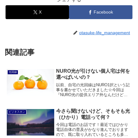
X
Facebook
otasuke-life_management
関連記事
NURO光が引けない個人宅は何を
光回線
選べばいいの？
以前、自宅の光回線はNURO1択という記
事を書かせていただきました☆今回は
『NURO光の提供エリア外なんだけど、
どの回線にすればいいの？』について出
来るだけシンプルに記事を書いていこう
と思います☆
今さら聞けないけど、そもそも光
ビジネスホン
（ひかり）電話って何？
今回は電話のお話です！最近ではひかり
電話自体の普及がかなり進んでおります
ので、既に取り入れているところも多い