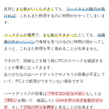
反対に
まな板がいくら大きく
ても、
コックさんの能力が低
ければ
、これもまた料理するのに時間がかかってしまいま
す。
コックさんが優秀
で、
まな板が大きかった
としても、
冷蔵
庫の中がパンパン
で食材を見つけるのに時間が掛かってし
まうと、これまた料理を早く進めることが出来ません。
ですので、回線などを疑う前にPCのスペックを確認する
ことが重要になってきます。
ありがちなのはハードディスクやメモリの容量が不足して
いて、PC上で処理ができていない場合です💡
ハードディスクの容量は
『マイコンピュータ』
もしくは
『PC』
を開いて、確認したい
ハードディスクを右クリッ
ク
、そして
プロパティを押す
と見ることが出来ます。