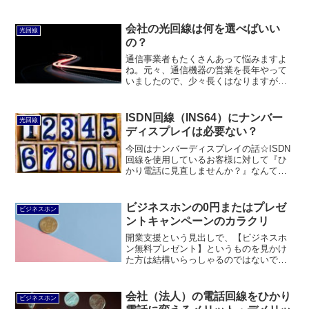
かと思いますが、通信業者アレルギーの
方や、別記事で書いたようにキャンペー
ンの関係で、未だに従来のISDNやアナロ
会社の光回線は何を選べばいい
光回線
グといった回線を使用している方もいら
の？
っしゃるかと思います☆
通信事業者もたくさんあって悩みますよ
ね。元々、通信機器の営業を長年やって
いましたので、少々長くはなりますが納
得する答えをお伝えできるかと思います
☆・これから新しい会社を立ち上げる
方。・移転を考えている方。・新たに拠
ISDN回線（INS64）にナンバー
光回線
点を出される方。是非、見ていただけれ
ディスプレイは必要ない？
ばと思います。
今回はナンバーディスプレイの話☆ISDN
回線を使用しているお客様に対して『ひ
かり電話に見直しませんか？』なんて営
業をしていた時に、ナンバーディスプレ
イ料金が掛かっている企業にたくさん出
くわしました。
ビジネスホンの0円またはプレゼ
ビジネスホン
ントキャンペーンのカラクリ
開業支援という見出しで、【ビジネスホ
ン無料プレゼント】というものを見かけ
た方は結構いらっしゃるのではないでし
ょうか？『ビジネスホン＝高い』という
イメージをお持ちであればあるほど、驚
きますよね！今回はそんな開業支援キャ
会社（法人）の電話回線をひかり
ビジネスホン
ンペーンの1つについて書いていきます☆