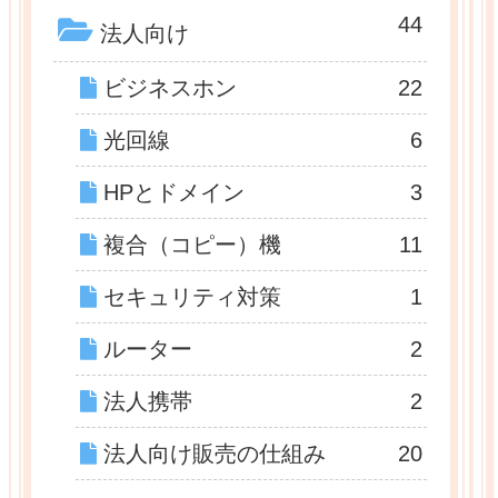
44
法人向け
ビジネスホン
22
光回線
6
HPとドメイン
3
複合（コピー）機
11
セキュリティ対策
1
ルーター
2
法人携帯
2
法人向け販売の仕組み
20